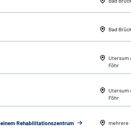
Bad Brüc
Bad Brüc
Utersum 
Föhr
Utersum 
Föhr
n einem Rehabilitationszentrum
mehrere