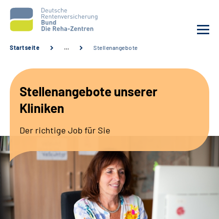
Startseite
…
Stellenangebote
Aktuelles
Stellenangebote unserer
Unsere Kliniken
Kliniken
Reha von A bis Z
Der richtige Job für Sie
Karriere
Sozialdienste & Zuweisende
Erweiterte Suche