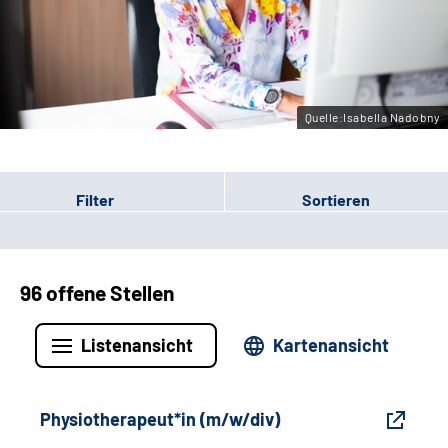
Gebärdensprache
Leichte Sprache
Quelle:Isabella Nadobny
Filter
Sortieren
96 offene Stellen
Listenansicht
Kartenansicht
Physiotherapeut*in (m/w/div)