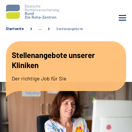
Startseite
…
Stellenangebote
Aktuelles
Stellenangebote unserer
Unsere Kliniken
Kliniken
Reha von A bis Z
Der richtige Job für Sie
Karriere
Sozialdienste & Zuweisende
Erweiterte Suche