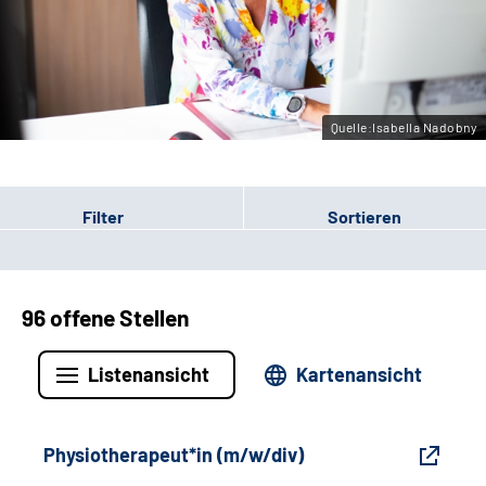
Gebärdensprache
Leichte Sprache
Quelle:Isabella Nadobny
Filter
Sortieren
96 offene Stellen
Listenansicht
Kartenansicht
Physiotherapeut*in (m/w/div)