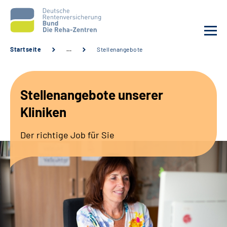
Startseite
…
Stellenangebote
Aktuelles
Stellenangebote unserer
Unsere Kliniken
Kliniken
Reha von A bis Z
Der richtige Job für Sie
Karriere
Sozialdienste & Zuweisende
Erweiterte Suche