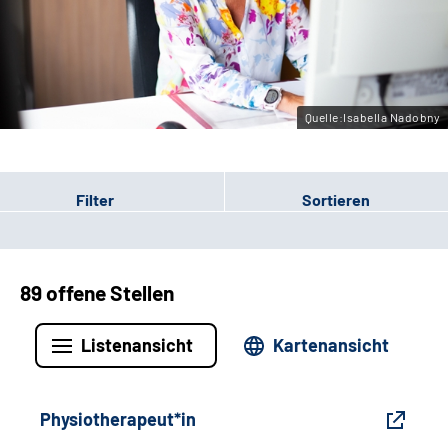
Gebärdensprache
Leichte Sprache
Quelle:Isabella Nadobny
Filter
Sortieren
89 offene Stellen
Listenansicht
Kartenansicht
Physiotherapeut*in