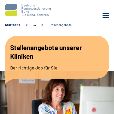
Startseite
…
Stellenangebote
Aktuelles
Stellenangebote unserer
Unsere Kliniken
Kliniken
Reha von A bis Z
Der richtige Job für Sie
Karriere
Sozialdienste & Zuweisende
Erweiterte Suche