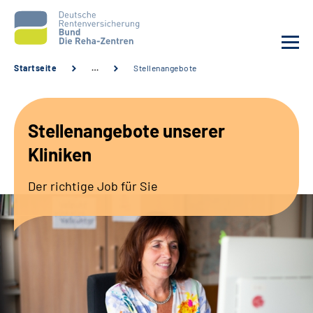
Startseite
…
Stellenangebote
Aktuelles
Stellenangebote unserer
Unsere Kliniken
Kliniken
Reha von A bis Z
Der richtige Job für Sie
Karriere
Sozialdienste & Zuweisende
Erweiterte Suche