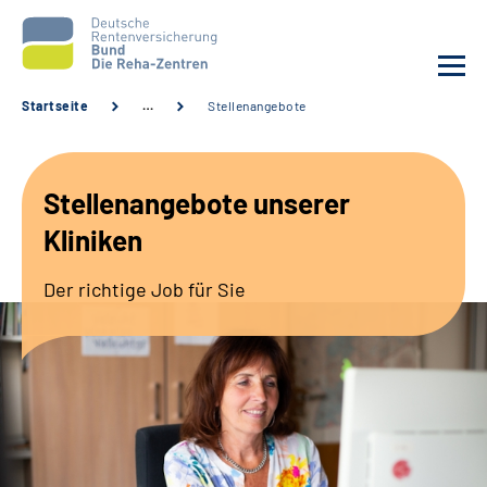
Startseite
…
Stellenangebote
Aktuelles
Stellenangebote unserer
Unsere Kliniken
Kliniken
Reha von A bis Z
Der richtige Job für Sie
Karriere
Sozialdienste & Zuweisende
Erweiterte Suche