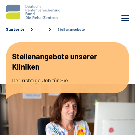
Startseite
…
Stellenangebote
Aktuelles
Stellenangebote unserer
Unsere Kliniken
Kliniken
Reha von A bis Z
Der richtige Job für Sie
Karriere
Sozialdienste & Zuweisende
Erweiterte Suche