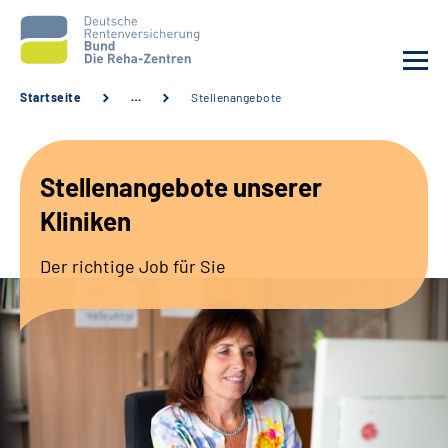
Startseite
…
Stellenangebote
Aktuelles
Stellenangebote unserer
Unsere Kliniken
Kliniken
Reha von A bis Z
Der richtige Job für Sie
Karriere
Sozialdienste & Zuweisende
Erweiterte Suche