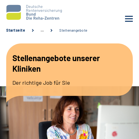
Startseite
…
Stellenangebote
Aktuelles
Stellenangebote unserer
Unsere Kliniken
Kliniken
Reha von A bis Z
Der richtige Job für Sie
Karriere
Sozialdienste & Zuweisende
Erweiterte Suche