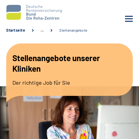
Startseite
…
Stellenangebote
Aktuelles
Stellenangebote unserer
Unsere Kliniken
Kliniken
Reha von A bis Z
Der richtige Job für Sie
Karriere
Sozialdienste & Zuweisende
Erweiterte Suche