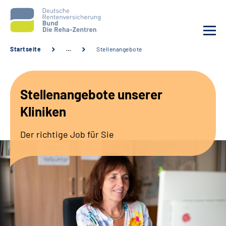
Startseite
…
Stellenangebote
Aktuelles
Stellenangebote unserer
Unsere Kliniken
Kliniken
Reha von A bis Z
Der richtige Job für Sie
Karriere
Sozialdienste & Zuweisende
Erweiterte Suche