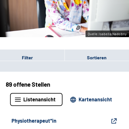
Gebärdensprache
Leichte Sprache
Quelle:Isabella Nadobny
Filter
Sortieren
89 offene Stellen
Listenansicht
Kartenansicht
Physiotherapeut*in