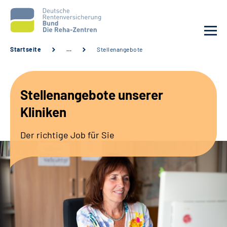
Startseite
…
Stellenangebote
Aktuelles
Stellenangebote unserer
Unsere Kliniken
Kliniken
Reha von A bis Z
Der richtige Job für Sie
Karriere
Sozialdienste & Zuweisende
Erweiterte Suche