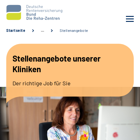
Startseite
…
Stellenangebote
Aktuelles
Stellenangebote unserer
Unsere Kliniken
Kliniken
Reha von A bis Z
Der richtige Job für Sie
Karriere
Sozialdienste & Zuweisende
Erweiterte Suche