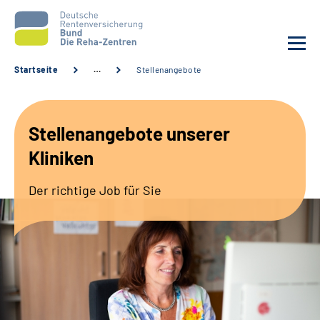
Startseite
…
Stellenangebote
Aktuelles
Stellenangebote unserer
Unsere Kliniken
Kliniken
Reha von A bis Z
Der richtige Job für Sie
Karriere
Sozialdienste & Zuweisende
Erweiterte Suche