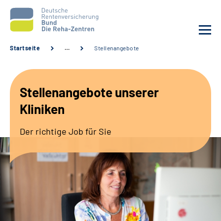
Startseite
…
Stellenangebote
Aktuelles
Stellenangebote unserer
Unsere Kliniken
Kliniken
Reha von A bis Z
Der richtige Job für Sie
Karriere
Sozialdienste & Zuweisende
Erweiterte Suche