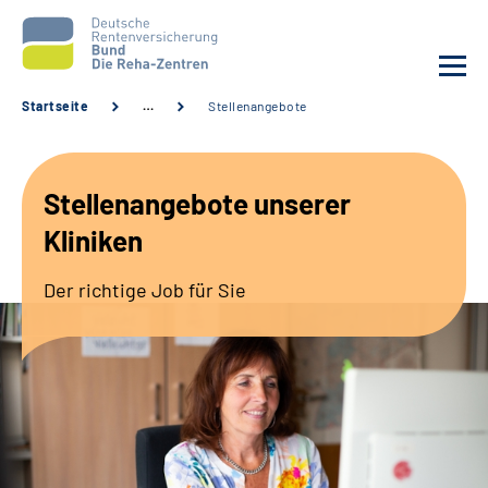
Startseite
…
Stellenangebote
Aktuelles
Stellenangebote unserer
Unsere Kliniken
Kliniken
Reha von A bis Z
Der richtige Job für Sie
Karriere
Sozialdienste & Zuweisende
Erweiterte Suche