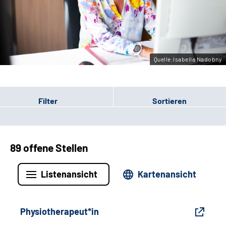
Gebärdensprache
Leichte Sprache
Quelle:Isabella Nadobny
Filter
Sortieren
89 offene Stellen
Listenansicht
Kartenansicht
Physiotherapeut*in