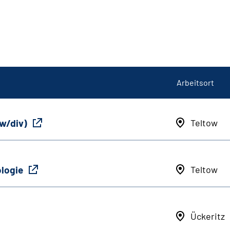
Arbeitsort
/w/div)
Teltow
ologie
Teltow
Ückeritz