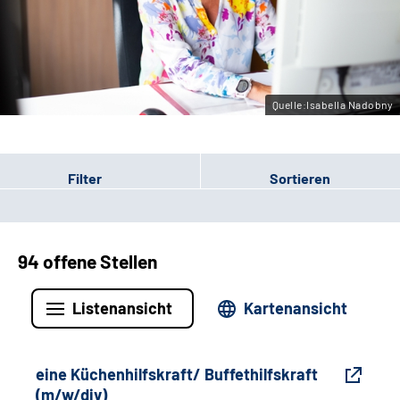
Gebärdensprache
Leichte Sprache
Quelle:Isabella Nadobny
Filter
Sortieren
94 offene Stellen
Listenansicht
Kartenansicht
eine Küchenhilfskraft/ Buffethilfskraft
(m/w/div)