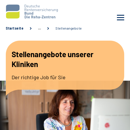
Startseite
…
Stellenangebote
Aktuelles
Stellenangebote unserer
Unsere Kliniken
Kliniken
Reha von A bis Z
Der richtige Job für Sie
Karriere
Sozialdienste & Zuweisende
Erweiterte Suche