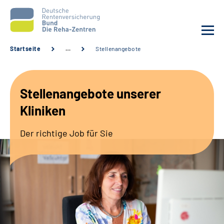
Startseite
…
Stellenangebote
Aktuelles
Stellenangebote unserer
Unsere Kliniken
Kliniken
Reha von A bis Z
Der richtige Job für Sie
Karriere
Sozialdienste & Zuweisende
Erweiterte Suche