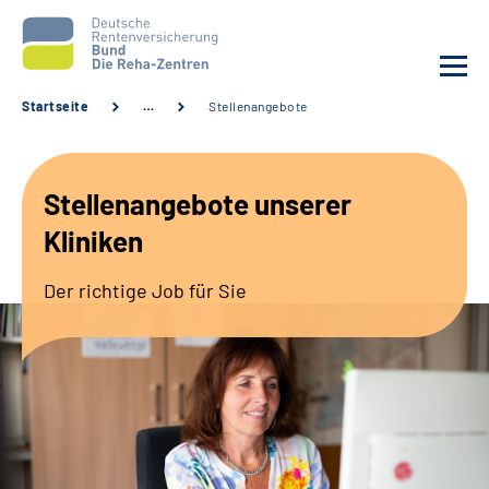
Startseite
…
Stellenangebote
Aktuelles
Stellenangebote unserer
Unsere Kliniken
Kliniken
Reha von A bis Z
Der richtige Job für Sie
Karriere
Sozialdienste & Zuweisende
Erweiterte Suche