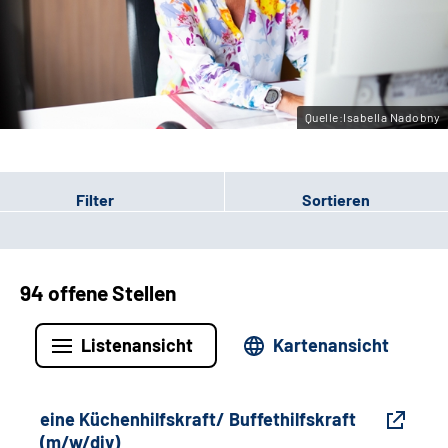
Gebärdensprache
Leichte Sprache
Quelle:Isabella Nadobny
Filter
Sortieren
94 offene Stellen
Listenansicht
Kartenansicht
eine Küchenhilfskraft/ Buffethilfskraft
(m/w/div)