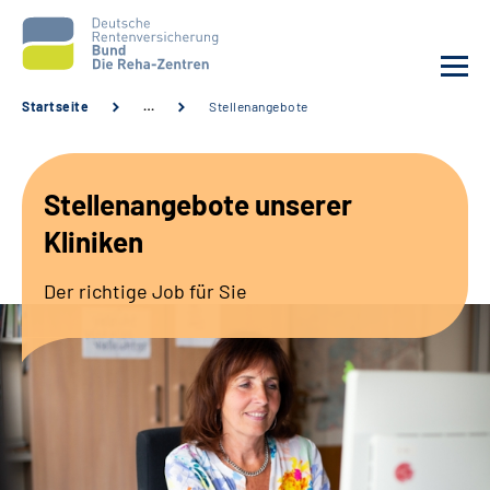
Startseite
…
Stellenangebote
Aktuelles
Stellenangebote unserer
Unsere Kliniken
Kliniken
Reha von A bis Z
Der richtige Job für Sie
Karriere
Sozialdienste & Zuweisende
Erweiterte Suche