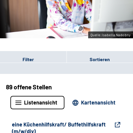
Gebärdensprache
Leichte Sprache
Quelle:Isabella Nadobny
Filter
Sortieren
89 offene Stellen
Listenansicht
Kartenansicht
eine Küchenhilfskraft/ Buffethilfskraft
(m/w/div)