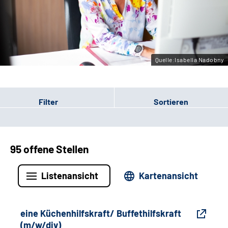
Gebärdensprache
Leichte Sprache
Quelle:Isabella Nadobny
Filter
Sortieren
95 offene Stellen
Listenansicht
Kartenansicht
eine Küchenhilfskraft/ Buffethilfskraft
(m/w/div)