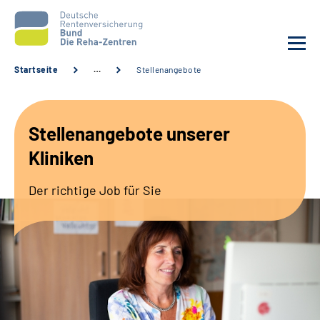
Startseite
…
Stellenangebote
Aktuelles
Stellenangebote unserer
Unsere Kliniken
Kliniken
Reha von A bis Z
Der richtige Job für Sie
Karriere
Sozialdienste & Zuweisende
Erweiterte Suche