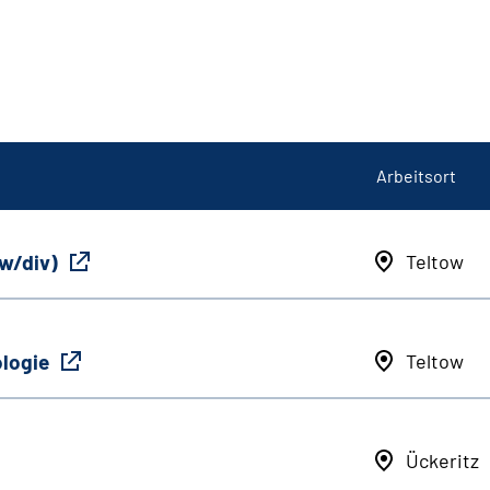
Arbeitsort
/w/div)
Teltow
ologie
Teltow
Ückeritz