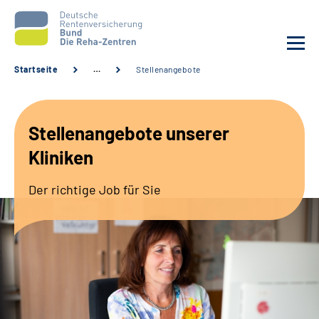
Startseite
…
Stellenangebote
Aktuelles
Stellenangebote unserer
Unsere Kliniken
Kliniken
Reha von A bis Z
Der richtige Job für Sie
Karriere
Sozialdienste & Zuweisende
Erweiterte Suche