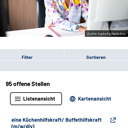
Gebärdensprache
Leichte Sprache
Quelle:Isabella Nadobny
Filter
Sortieren
95 offene Stellen
Listenansicht
Kartenansicht
eine Küchenhilfskraft/ Buffethilfskraft
(m/w/div)