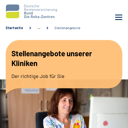
Startseite
…
Stellenangebote
Aktuelles
Stellenangebote unserer
Unsere Kliniken
Kliniken
Reha von A bis Z
Der richtige Job für Sie
Karriere
Sozialdienste & Zuweisende
Erweiterte Suche