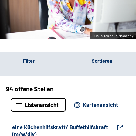
Gebärdensprache
Leichte Sprache
Quelle:Isabella Nadobny
Filter
Sortieren
94 offene Stellen
Listenansicht
Kartenansicht
eine Küchenhilfskraft/ Buffethilfskraft
(m/w/div)