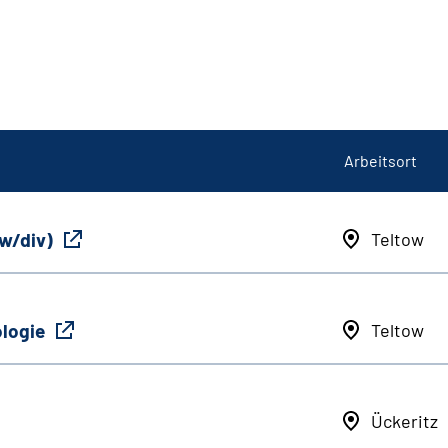
Arbeitsort
/w/div)
Teltow
ologie
Teltow
Ückeritz