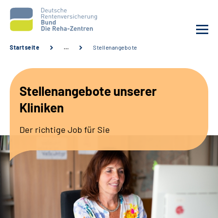
Startseite
…
Stellenangebote
Aktuelles
Stellenangebote unserer
Unsere Kliniken
Kliniken
Reha von A bis Z
Der richtige Job für Sie
Karriere
Sozialdienste & Zuweisende
Erweiterte Suche