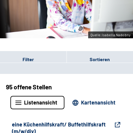
Gebärdensprache
Leichte Sprache
Quelle:Isabella Nadobny
Filter
Sortieren
95 offene Stellen
Listenansicht
Kartenansicht
eine Küchenhilfskraft/ Buffethilfskraft
(m/w/div)