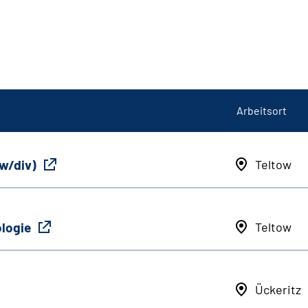
Arbeitsort
/w/div)
Teltow
ologie
Teltow
Ückeritz