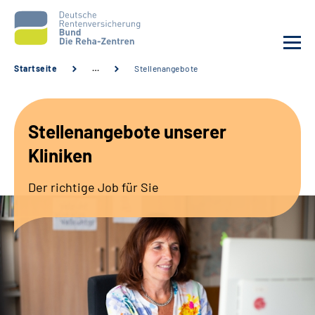
Startseite
…
Stellenangebote
Aktuelles
Stellenangebote unserer
Unsere Kliniken
Kliniken
Reha von A bis Z
Der richtige Job für Sie
Karriere
Sozialdienste & Zuweisende
Erweiterte Suche