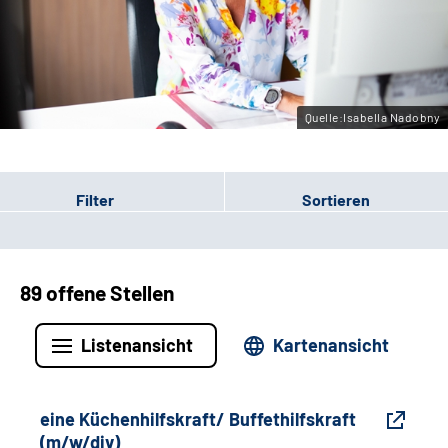
Gebärdensprache
Leichte Sprache
Quelle:Isabella Nadobny
Filter
Sortieren
89 offene Stellen
Listenansicht
Kartenansicht
eine Küchenhilfskraft/ Buffethilfskraft
(m/w/div)