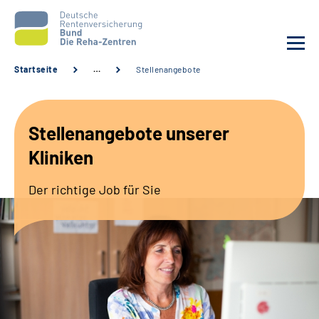
Startseite
…
Stellenangebote
Aktuelles
Stellenangebote unserer
Unsere Kliniken
Kliniken
Reha von A bis Z
Der richtige Job für Sie
Karriere
Sozialdienste & Zuweisende
Erweiterte Suche