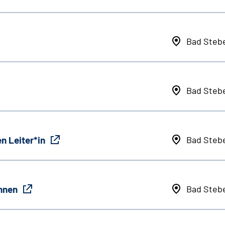
Bad Steb
Bad Steb
n Leiter*in
Bad Steb
innen
Bad Steb