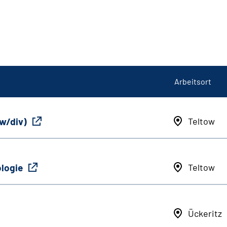
Arbeitsort
/w/div)
Teltow
ologie
Teltow
Ückeritz