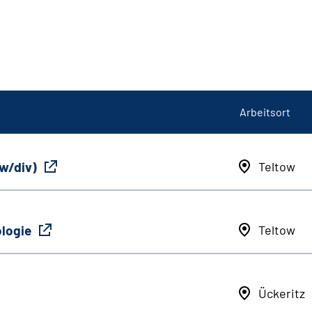
Arbeitsort
/w/div)
Teltow
ologie
Teltow
Ückeritz