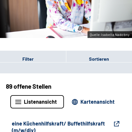
Gebärdensprache
Leichte Sprache
Quelle:Isabella Nadobny
Filter
Sortieren
89 offene Stellen
Listenansicht
Kartenansicht
eine Küchenhilfskraft/ Buffethilfskraft
(m/w/div)