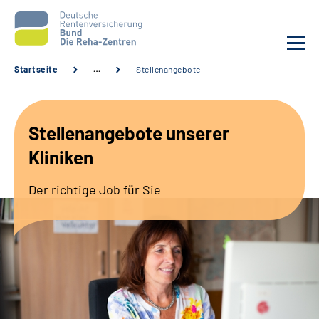
Startseite
…
Stellenangebote
Aktuelles
Stellenangebote unserer
Unsere Kliniken
Kliniken
Reha von A bis Z
Der richtige Job für Sie
Karriere
Sozialdienste & Zuweisende
Erweiterte Suche