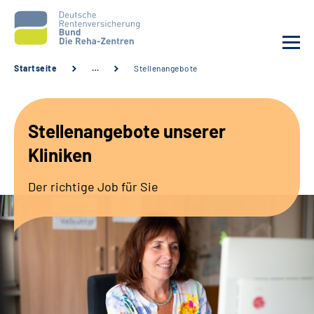
Startseite
…
Stellenangebote
Aktuelles
Stellenangebote unserer
Unsere Kliniken
Kliniken
Reha von A bis Z
Der richtige Job für Sie
Karriere
Sozialdienste & Zuweisende
Erweiterte Suche