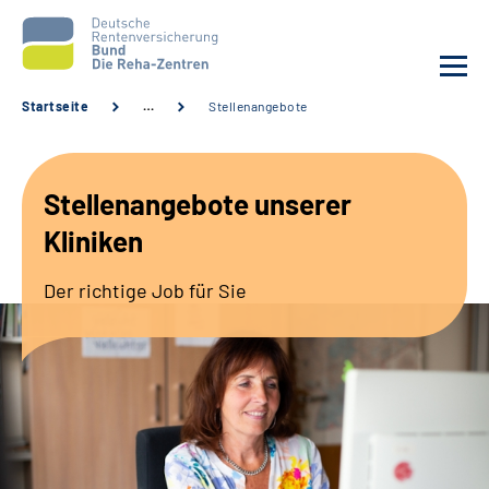
Startseite
…
Stellenangebote
Aktuelles
Stellenangebote unserer
Unsere Kliniken
Kliniken
Reha von A bis Z
Der richtige Job für Sie
Karriere
Sozialdienste & Zuweisende
Erweiterte Suche