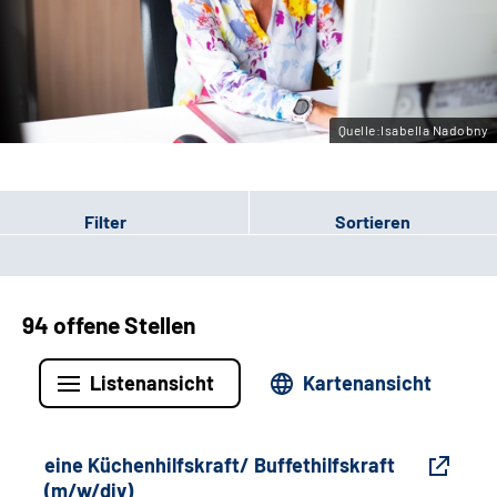
Gebärdensprache
Leichte Sprache
Quelle:Isabella Nadobny
Filter
Sortieren
94 offene Stellen
Listenansicht
Kartenansicht
eine Küchenhilfskraft/ Buffethilfskraft
(m/w/div)