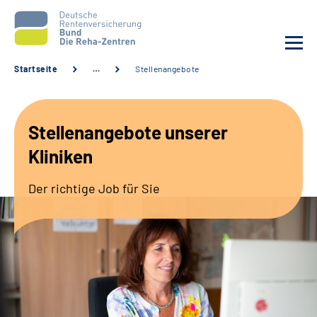
Startseite
…
Stellenangebote
Aktuelles
Stellenangebote unserer
Unsere Kliniken
Kliniken
Reha von A bis Z
Der richtige Job für Sie
Karriere
Sozialdienste & Zuweisende
Erweiterte Suche