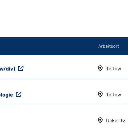
Arbeitsort
/w/div)
Teltow
ologie
Teltow
Ückeritz