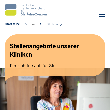
Startseite
…
Stellenangebote
Aktuelles
Stellenangebote unserer
Unsere Kliniken
Kliniken
Reha von A bis Z
Der richtige Job für Sie
Karriere
Sozialdienste & Zuweisende
Erweiterte Suche