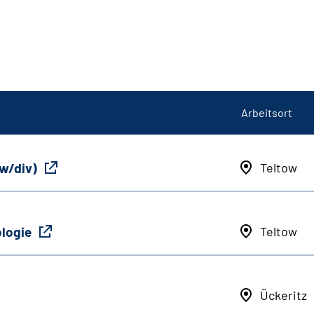
Arbeitsort
/w/div)
Teltow
ologie
Teltow
Ückeritz