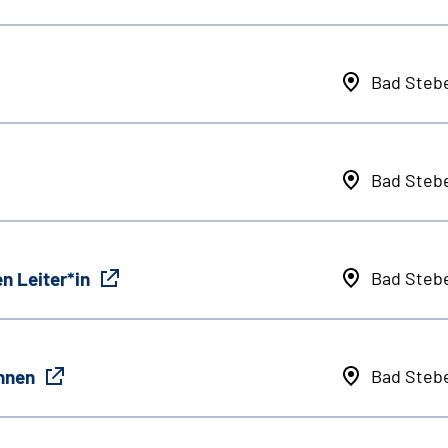
Bad Steb
Bad Steb
n Leiter*in
Bad Steb
innen
Bad Steb