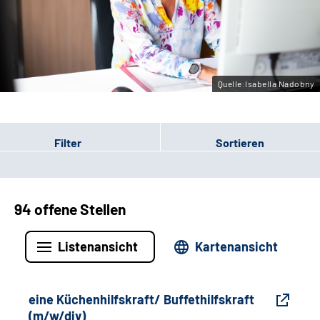
Gebärdensprache
Leichte Sprache
Quelle:Isabella Nadobny
Filter
Sortieren
94 offene Stellen
Listenansicht
Kartenansicht
eine Küchenhilfskraft/ Buffethilfskraft
(m/w/div)