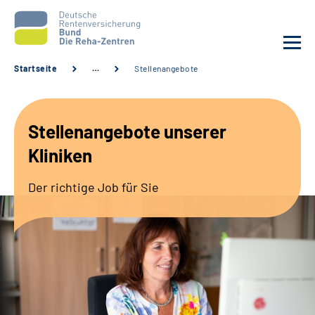
Startseite
…
Stellenangebote
Aktuelles
Stellenangebote unserer
Unsere Kliniken
Kliniken
Reha von A bis Z
Der richtige Job für Sie
Karriere
Sozialdienste & Zuweisende
Erweiterte Suche