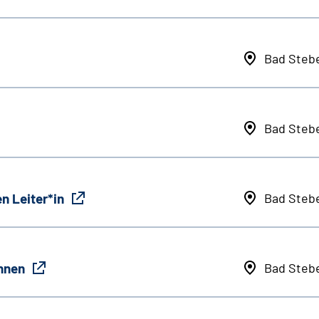
Bad Steb
Bad Steb
n Leiter*in
Bad Steb
innen
Bad Steb