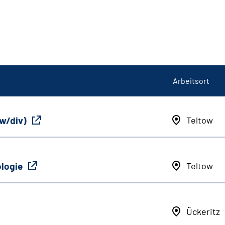
Arbeitsort
/w/div)
Teltow
ologie
Teltow
Ückeritz