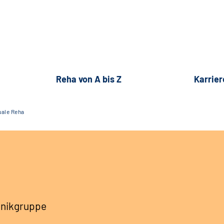
Reha von A bis Z
Karrier
uale Reha
linikgruppe